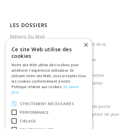
LES DOSSIERS
Métiers Du Web
×
Testeur QA : à la recherche des bugs et de la
Ce site Web utilise des
qualité
cookies
Chargé de référencement – Fiche métier
Notre site Web utilise des cookies pour
Data Scientist – fiche métier
améliorer l'expérience utilisateur. En
Devenir social media manager – Fiche métier
utilisant notre site Web, vous acceptez tous
les cookies conformément à notre
Développeur d’application mobile, un métier
Politique relative aux cookies.
En savoir
d’avenir en forte demande
plus
Front end développeur : fiche métier
STRICTEMENT NÉCESSAIRES
Chief Technology Officer (CTO) : Fiche de poste
PERFORMANCE
Fiche métier : game designer ou concepteur de jeux
CIBLAGE
vidéo