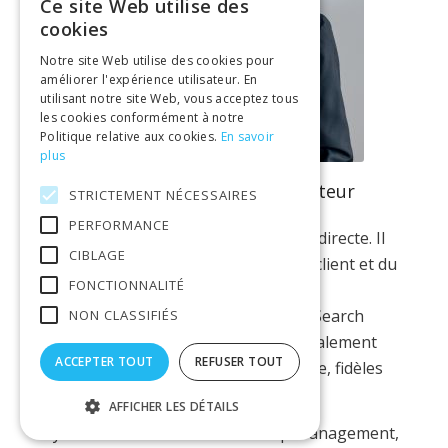
Ce site Web utilise des
cookies
Notre site Web utilise des cookies pour
améliorer l'expérience utilisateur. En
utilisant notre site Web, vous acceptez tous
les cookies conformément à notre
Politique relative aux cookies.
En savoir
plus
Philippe AMIEL – CEO
&
Co-fondateur
STRICTEMENT NÉCESSAIRES
PERFORMANCE
Entrepreneur et expert de l’approche directe. Il
CIBLAGE
recrute des spécialistes de la relation client et du
FONCTIONNALITÉ
CRM depuis plus de 15 ans. Adepte du
recrutement 2.0
, il est notre Google Search
NON CLASSIFIÉS
Master et notre Profiler. Il encadre également
ACCEPTER TOUT
REFUSER TOUT
notre équipe de chargées de recherche, fidèles
depuis plus de 5 ans.
AFFICHER LES DÉTAILS
Keywords : Customer Relationship Management,