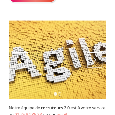
1
2
Notre équipe de
recruteurs 2.0
est à votre service
au
01 75 84 86 33
ou par
email