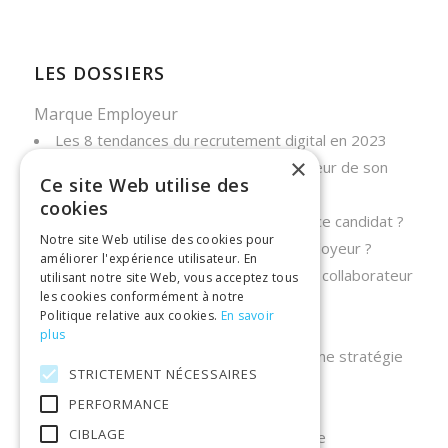
LES DOSSIERS
Marque Employeur
Les 8 tendances du recrutement digital en 2023
×
Pourquoi améliorer la marque employeur de son
Ce site Web utilise des
entreprise ?
cookies
Qu’est-ce qu’on désigne par expérience candidat ?
Notre site Web utilise des cookies pour
Comment développer sa marque employeur ?
améliorer l'expérience utilisateur. En
Quelle est la définition de l’expérience collaborateur
utilisant notre site Web, vous acceptez tous
les cookies conformément à notre
?
Politique relative aux cookies.
En savoir
Onboarding collaborateur
plus
Pourquoi le sourcing est capital pour une stratégie
STRICTEMENT NÉCESSAIRES
de recrutement efficace ?
PERFORMANCE
Les enjeux de recrutement digital
CIBLAGE
6 astuces pour améliorer le process de