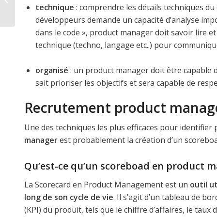
technique
: comprendre les détails techniques du 
marque employeur ?
développeurs demande un capacité d’analyse impor
dans le code », product manager doit savoir lire 
technique (techno, langage etc..) pour communique
organisé
: un product manager doit être capable de 
sait prioriser les objectifs et sera capable de res
Recrutement product manager 
Une des techniques les plus efficaces pour identifie
manager
est probablement la création d’un scorebo
Qu’est-ce qu’un scoreboad en product 
La Scorecard en Product Management est un
outil u
long de son cycle de vie
. Il s’agit d’un tableau de b
(KPI) du produit, tels que le chiffre d’affaires, le taux 