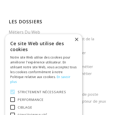
LES DOSSIERS
Métiers Du Web
×
Testeur QA : à la recherche des bugs et de la
Ce site Web utilise des
qualité
cookies
Chargé de référencement – Fiche métier
Notre site Web utilise des cookies pour
Data Scientist – fiche métier
améliorer l'expérience utilisateur. En
Devenir social media manager – Fiche métier
utilisant notre site Web, vous acceptez tous
les cookies conformément à notre
Développeur d’application mobile, un métier
Politique relative aux cookies.
En savoir
d’avenir en forte demande
plus
Front end développeur : fiche métier
STRICTEMENT NÉCESSAIRES
Chief Technology Officer (CTO) : Fiche de poste
PERFORMANCE
Fiche métier : game designer ou concepteur de jeux
CIBLAGE
vidéo
FONCTIONNALITÉ